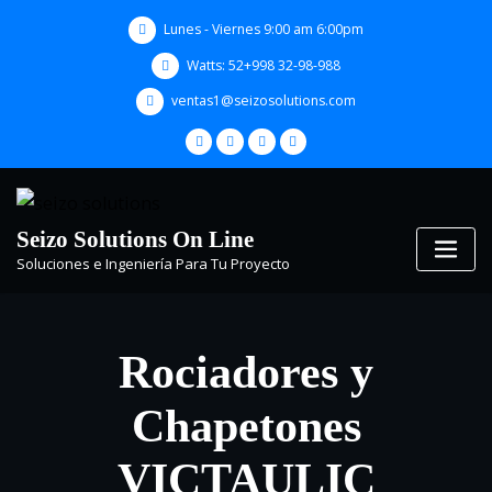
Skip
Lunes - Viernes 9:00 am 6:00pm
to
content
Watts: 52+998 32-98-988
ventas1@seizosolutions.com
Seizo Solutions On Line
Soluciones e Ingeniería Para Tu Proyecto
Rociadores y
Chapetones
VICTAULIC